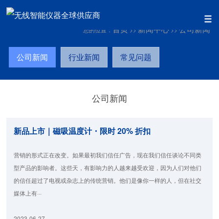
首页
新闻中心
公司新闻
您的位置：
>>
>>
公司新闻
行业新闻
常见问题
公司新闻
新品上市｜磁吸温度计・限时 20% 折扣
营销的形式正在改变。如果最初我们信任广告，现在我们信任谈论不同类
型产品的影响者。这些天，有影响力的人越来越受欢迎，因为人们对他们
的信任超过了电视或杂志上的传统营销。他们是像你一样的人，但在社交
媒体上有···
2023-06-27