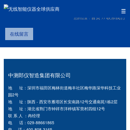
首页
联系我们
您的位置：
>>
在线留言
中测郎仪智造集团有限公司
地 址：深圳市福田区梅林街道梅丰社区梅华路深华科技工业
园2号
地 址：陕西 - 西安市雁塔区长安南路12号交通南苑1栋2层
地 址：湖北省荆门市钟祥市洋梓镇军营村四组12号
联 系 人 ：冉经理
电 话：029-88661865
电 话：400-808-3165